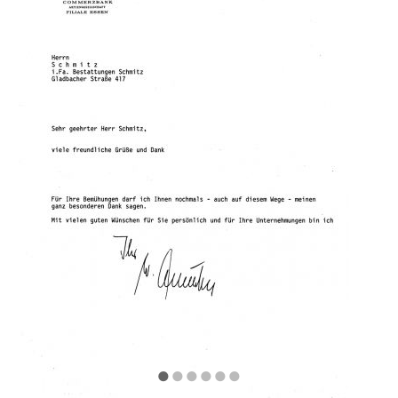
•
•
•
•
•
•