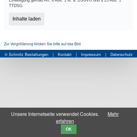
Einwilligung gemäß Art. 6 Abs. 1 lit. a. DSGVO und § 25 Abs. 1
TTDSG.
Inhalte laden
Zur Vergrößerung klicken Sie bitte auf das Bild
© Schmitz Bestattungen
|
Kontakt
|
Impressum
|
Datenschutz
Unsere Internetseite verwendet Cookies.
Mehr
erfahren
OK