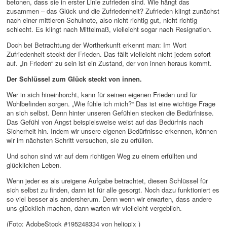
betonen, dass sie in erster Linie zufrieden sind. Wie hängt das
zusammen – das Glück und die Zufriedenheit? Zufrieden klingt zunächst
nach einer mittleren Schulnote, also nicht richtig gut, nicht richtig
schlecht. Es klingt nach Mittelmaß, vielleicht sogar nach Resignation.
Doch bei Betrachtung der Wortherkunft erkennt man: Im Wort
Zufriedenheit steckt der Frieden. Das fällt vielleicht nicht jedem sofort
auf. „In Frieden“ zu sein ist ein Zustand, der von innen heraus kommt.
Der Schlüssel zum Glück steckt von innen.
Wer in sich hineinhorcht, kann für seinen eigenen Frieden und für
Wohlbefinden sorgen. „Wie fühle ich mich?“ Das ist eine wichtige Frage
an sich selbst. Denn hinter unseren Gefühlen stecken die Bedürfnisse.
Das Gefühl von Angst beispielsweise weist auf das Bedürfnis nach
Sicherheit hin. Indem wir unsere eigenen Bedürfnisse erkennen, können
wir im nächsten Schritt versuchen, sie zu erfüllen.
Und schon sind wir auf dem richtigen Weg zu einem erfüllten und
glücklichen Leben.
Wenn jeder es als ureigene Aufgabe betrachtet, diesen Schlüssel für
sich selbst zu finden, dann ist für alle gesorgt. Noch dazu funktioniert es
so viel besser als andersherum. Denn wenn wir erwarten, dass andere
uns glücklich machen, dann warten wir vielleicht vergeblich.
(Foto: AdobeStock #195248334 von heliopix )